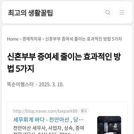
본문 바로가기
최고의 생활꿀팁
Home
경제적자유
신혼부부 증여세 줄이는 효과적인 방법 5가지
신혼부부 증여세 줄이는 효과적인 방
법 5가지
똑순이햄스터
2025. 3. 10.
http://blog.naver.com/taxpark88
광고
세무회계 바다 - 천안아산 , 당신
의 친절한 절세파트너
천안아산 세무사, 사업자, 상속, 증여