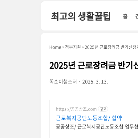
본문 바로가기
최고의 생활꿀팁
홈
Home
정부지원
2025년 근로장려금 반기신청
2025년 근로장려금 반기
똑순이햄스터
2025. 3. 13.
https://공공상조.com
광고
근로복지공단노동조합/ 협약
공공상조/ 근로복지공단노동조합 업무협약